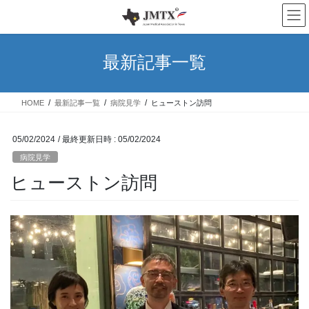
コ
ナ
ン
ビ
テ
ゲ
ン
ー
最新記事一覧
ツ
シ
へ
ョ
ス
ン
HOME
最新記事一覧
病院見学
ヒューストン訪問
キ
に
ッ
移
プ
動
05/02/2024
/ 最終更新日時 :
05/02/2024
病院見学
ヒューストン訪問