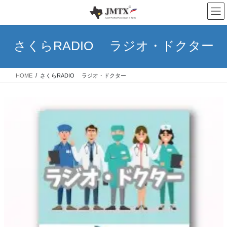
コ
ナ
ン
ビ
テ
ゲ
ン
ー
さくらRADIO ラジオ・ドクター
ツ
シ
へ
ョ
ス
ン
HOME
さくらRADIO ラジオ・ドクター
キ
に
ッ
移
プ
動