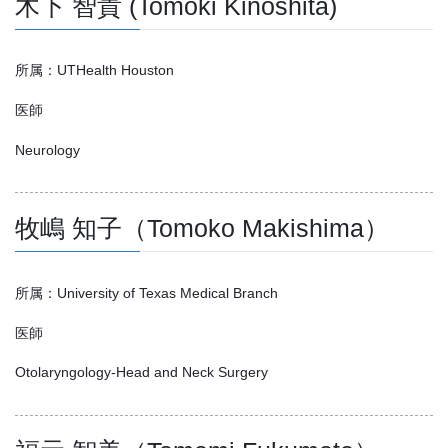
木下 智貴 (Tomoki Kinoshita)
所属：UTHealth Houston
医師
Neurology
牧嶋 知子（Tomoko Makishima）
所属：University of Texas Medical Branch
医師
Otolaryngology-Head and Neck Surgery