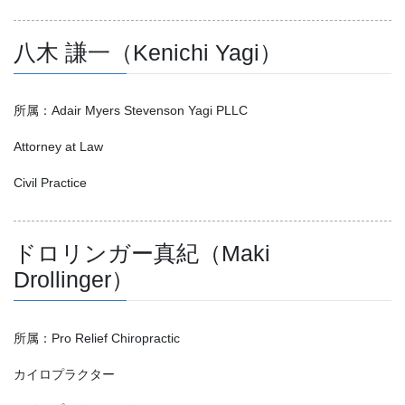
八木 謙一（Kenichi Yagi）
所属：Adair Myers Stevenson Yagi PLLC
Attorney at Law
Civil Practice
ドロリンガー真紀（Maki
Drollinger）
所属：Pro Relief Chiropractic
カイロプラクター