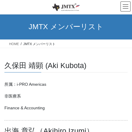
コ
ナ
ン
ビ
テ
ゲ
ン
ー
JMTX メンバーリスト
ツ
シ
へ
ョ
ス
ン
HOME
JMTX メンバーリスト
キ
に
ッ
移
プ
動
久保田 靖顕 (Aki Kubota)
所属：i-PRO Americas
非医療系
Finance & Accounting
出海 章弘（Akihiro Izumi）