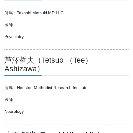
所属：Takashi Matsuki MD LLC
医師
Psychiatry
芦澤哲夫（Tetsuo （Tee）
Ashizawa）
所属：Houston Methodist Research Institute
医師
Neurology