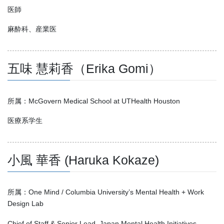
医師
麻酔科、産業医
五味 慧莉香（Erika Gomi）
所属：McGovern Medical School at UTHealth Houston
医療系学生
小風 華香 (Haruka Kokaze)
所属：One Mind / Columbia University’s Mental Health + Work
Design Lab
Chief of Staff & Senior Lead, Japan Mental Health Initiatives