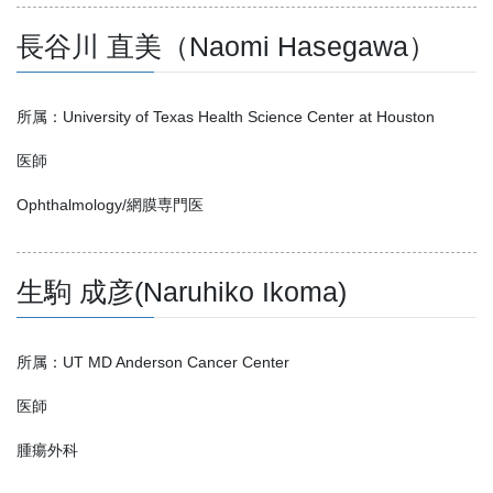
長谷川 直美（Naomi Hasegawa）
所属：University of Texas Health Science Center at Houston
医師
Ophthalmology/網膜専門医
生駒 成彦(Naruhiko Ikoma)
所属：UT MD Anderson Cancer Center
医師
腫瘍外科