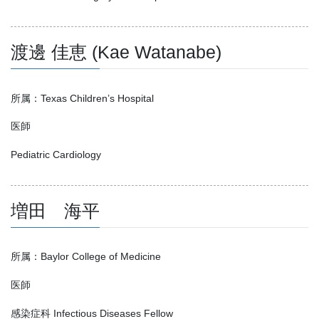
渡邊 佳恵 (Kae Watanabe)
所属：Texas Children’s Hospital
医師
Pediatric Cardiology
増田 海平
所属：Baylor College of Medicine
医師
感染症科 Infectious Diseases Fellow