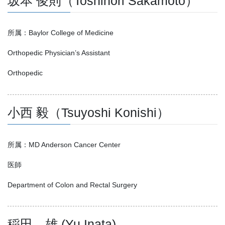
坂本 俊則（Toshinori Sakamoto）
所属：Baylor College of Medicine
Orthopedic Physician’s Assistant
Orthopedic
小西 毅（Tsuyoshi Konishi）
所属：MD Anderson Cancer Center
医師
Department of Colon and Rectal Surgery
稲田 雄 (Yu Inata)