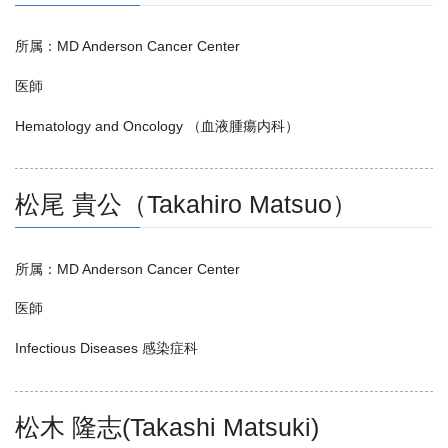
所属：MD Anderson Cancer Center
医師
Hematology and Oncology （血液腫瘍内科）
松尾 貴公（Takahiro Matsuo）
所属：MD Anderson Cancer Center
医師
Infectious Diseases 感染症科
松木 隆志(Takashi Matsuki)