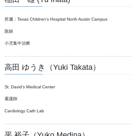
所属：Texas Children’s Hospital North Austin Campus
医師
小児集中治療
高田 ゆうき（Yuki Takata）
St. David’s Medical Center
看護師
Cardiology Cath Lab
平 裕子（Yuko Medina）