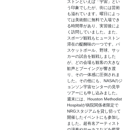
ストンといえば「宇宙」とい
う印象でしたが、街には芸術
も溢れています。曜日によっ
ては美術館に無料で入場でき
る時間帯があり、実習後によ
く訪問していました。また、
スポーツ観戦もヒューストン
滞在の醍醐味の一つです。バ
スケットボール、野球、サッ
カーの試合を観戦しました
が、どの会場も観客の大きな
歓声とブーイングが響き渡
り、その一体感に圧倒されま
した。その他にも、NASAのジ
ョンソン宇宙センターの見学
ツアーにも申し込みました。
週末には、Houston Methodist
Hospitalが病院関係者限定で
NRGスタジアムを貸し切って
開催したイベントにも参加し
ました。超有名アーティスト
の演奏やサーカスなどを鑑賞