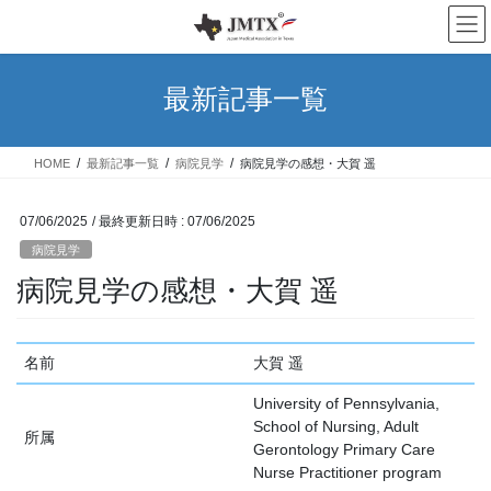
コ
ナ
ン
ビ
テ
ゲ
ン
ー
最新記事一覧
ツ
シ
へ
ョ
ス
ン
HOME
最新記事一覧
病院見学
病院見学の感想・大賀 遥
キ
に
ッ
移
プ
動
07/06/2025
/ 最終更新日時 :
07/06/2025
病院見学
病院見学の感想・大賀 遥
名前
大賀 遥
University of Pennsylvania,
School of Nursing, Adult
所属
Gerontology Primary Care
Nurse Practitioner program