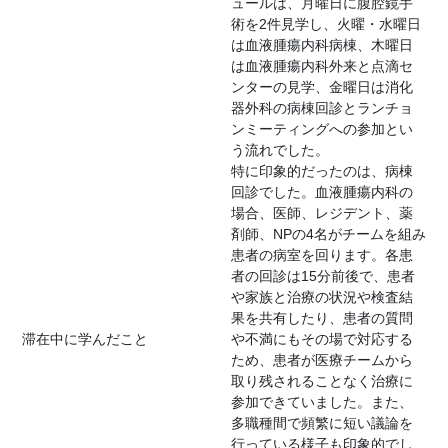
ュールは、月曜日に腹腔鏡手
術を2件見学し、火曜・水曜日
は血液腫瘍内科病棟、木曜日
は血液腫瘍内科外来と点滴セ
ンターの見学、金曜日は消化
器外科の病棟回診とランチョ
ンミーティングへの参加とい
う流れでした。
特に印象的だったのは、病棟
回診でした。血液腫瘍内科の
場合、医師、レジデント、薬
剤師、NPの4名がチームを組み
患者の病室を回ります。各患
者の回診は15分前後で、患者
や家族と治療の状況や検査結
果を共有したり、患者の質問
滞在中に学んだこと
や不満にもその場で対応する
ため、患者が医療チームから
取り残されることなく治療に
参加できていました。また、
多職種間で頻繁に短い議論を
行っている様子も印象的でし