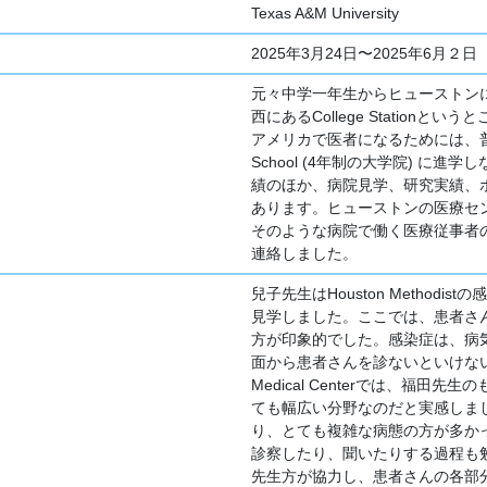
Texas A&M University
2025年3月24日〜2025年6月２日
元々中学一年生からヒューストン
西にあるCollege Stationとい
アメリカで医者になるためには、普通
School (4年制の大学院) に進学
績のほか、病院見学、研究実績、
あります。ヒューストンの医療セ
そのような病院で働く医療従事者
連絡しました。
兒子先生はHouston Metho
見学しました。ここでは、患者さ
方が印象的でした。感染症は、病
面から患者さんを診ないといけないところ
Medical Centerでは、福
ても幅広い分野なのだと実感しま
り、とても複雑な病態の方が多か
診察したり、聞いたりする過程も
先生方が協力し、患者さんの各部