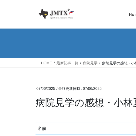
コ
ナ
ン
ビ
Ho
テ
ゲ
ン
ー
ツ
シ
へ
ョ
ス
ン
キ
に
ッ
移
HOME
最新記事一覧
病院見学
病院見学の感想・小
プ
動
07/06/2025
/ 最終更新日時 :
07/06/2025
病院見学の感想・小林
名前