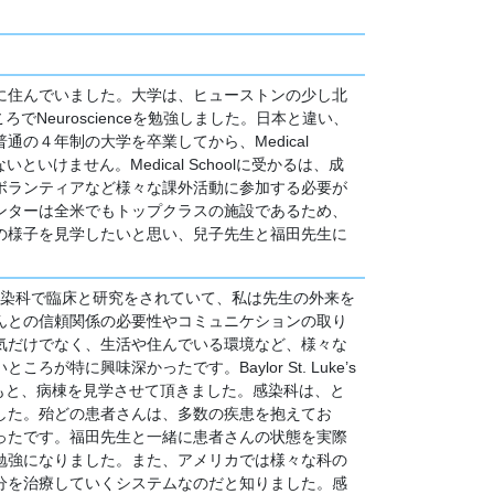
に住んでいました。大学は、ヒューストンの少し北
うところでNeuroscienceを勉強しました。日本と違い、
の４年制の大学を卒業してから、Medical
しないといけません。Medical Schoolに受かるは、成
ボランティアなど様々な課外活動に参加する必要が
ンターは全米でもトップクラスの施設であるため、
の様子を見学したいと思い、兒子先生と福田先生に
distの感染科で臨床と研究をされていて、私は先生の外来を
んとの信頼関係の必要性やコミュニケションの取り
気だけでなく、生活や住んでいる環境など、様々な
が特に興味深かったです。Baylor St. Luke’s
田先生のもと、病棟を見学させて頂きました。感染科は、と
した。殆どの患者さんは、多数の疾患を抱えてお
ったです。福田先生と一緒に患者さんの状態を実際
勉強になりました。また、アメリカでは様々な科の
分を治療していくシステムなのだと知りました。感