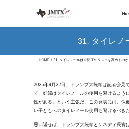
コ
ナ
ン
ビ
Ho
テ
ゲ
ン
ー
ツ
シ
へ
ョ
31. タイレノ
ス
ン
キ
に
ッ
移
HOME
31. タイレノールは自閉症のリスクを高めるのか？ (1
プ
動
2025年9月22日、トランプ大統領は記者
で、妊婦はタイレノールの使用を避けるよう
性がある、という主張だ。この発表には、保
い子どもへのタイレノール使用も避けるべき
思い返せば、トランプ大統領とケネディ長官