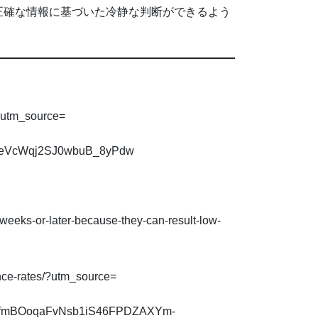
正確な情報に基づいた冷静な判断ができるよう
/?utm_source=
MByeVcWqj2SJ0wbuB_8yPdw
weeks-or-later-because-they-can-result-low-
ence-rates/?utm_source=
sltid=AfmBOoqaFvNsb1iS46FPDZAXYm-