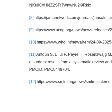
NKuliOtfHkjZ2SFfJWnwNu2l9Rklx
[8]
https://jamanetwork.com/journals/jama/full
[9]
https://www.acog.org/news/news-releases/
[10]
https://www.who.int/news/item/24-09-2025
[11]
Antoun S, Ellul P, Peyre H, Rosenzwajg M,
disorders: results from a systematic review a
PMCID: PMC8449704.
[12]
https://www.smfm.org/news/smfm-stateme