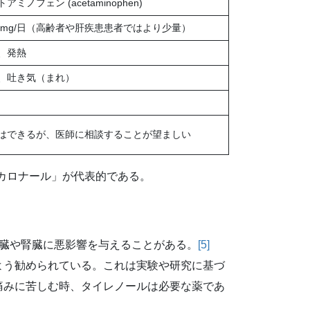
アミノフェン (acetaminophen)
00mg/日（高齢者や肝疾患患者ではより少量）
、発熱
、吐き気（まれ）
はできるが、医師に相談することが望ましい
カロナール」が代表的である。
臓や腎臓に悪影響を与えることがある。
[5]
よう勧められている。これは実験や研究に基づ
痛みに苦しむ時、タイレノールは必要な薬であ