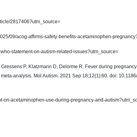
article/2817406?utm_source=
2025/09/acog-affirms-safety-benefits-acetaminophen-pregnanc
-who-statement-on-autism-related-issues?utm_source=
 Gressens P, Klatzmann D, Delorme R. Fever during pregnancy a
nd meta-analysis. Mol Autism. 2021 Sep 18;12(1):60. doi: 10.1
nt-on-acetaminophen-use-during-pregnancy-and-autism?utm_s