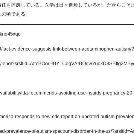
責任を痛感している。医学は日々進歩しているが、だからこそ
この頃である。
dpknq45xqo
09/fact-evidence-suggests-link-between-acetaminophen-autism
l-vs-tylenol?srsltid=AfmBOorHBY1CogVArBOqwYudkD8SBftg2
availability/fda-recommends-avoiding-use-nsaids-pregnancy-20-
f-america-responds-to-new-cdc-report-on-updated-autism-preval
tified-prevalence-of-autism-spectrum-disorder-in-the-us/?sr