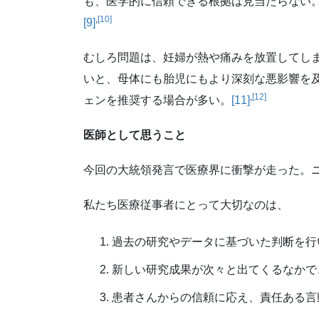
も、医学的に信頼できる根拠は見当たらない
,
[10]
[9]
むしろ問題は、妊婦が熱や痛みを放置してし
いと、母体にも胎児にもより深刻な悪影響を
,
[12]
ェンを推奨する場合が多い。
[11]
医師として思うこと
今回の大統領発言で医療界に衝撃が走った。ニ
私たち医療従事者にとって大切なのは、
過去の研究やデータに基づいた判断を行
新しい研究成果が次々と出てくるなかで
患者さんからの信頼に応え、責任ある言