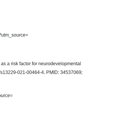
y?utm_source=
s a risk factor for neurodevelopmental
186/s13229-021-00464-4. PMID: 34537069;
ource=