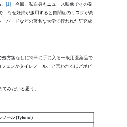
る。
[1]
今回、私自身もニュース映像でその発
べただけで、なぜ妊婦が服用すると自閉症のリスクが高
ハーバードなどの著名な大学で行われた研究成
で処方箋なしに簡単に手に入る一般用医薬品で
ロフェンかタイレノール、と言われるほどポピ
めてみたいと思う。
ノール (Tylenol)