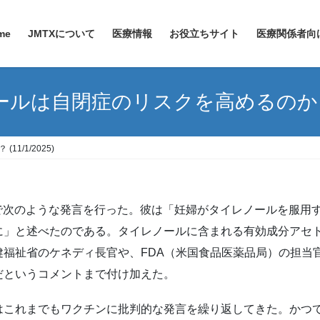
me
JMTXについて
医療情報
お役立ちサイト
医療関係者向
ールは自閉症のリスクを高めるのか？ (1
1/1/2025)
会見で次のような発言を行った。彼は「妊婦がタイレノールを服
に」と述べたのである。タイレノールに含まれる有効成分アセ
健福祉省のケネディ長官や、FDA（米国食品医薬品局）の担当
だというコメントまで付け加えた。
はこれまでもワクチンに批判的な発言を繰り返してきた。かつ