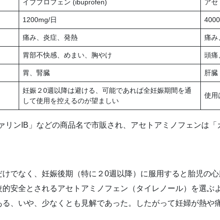
イブプロフェン (ibuprofen)
アセト
1200mg/日
40
痛み、炎症、発熱
痛み
胃部不快感、めまい、胸やけ
頭痛
胃、腎臓
肝臓
妊娠２0週以降は避ける、可能であれば全妊娠期間を通
使用
して使用を控えるのが望ましい
ァリンIB」などの商品名で市販され、アセトアミノフェンは「
だけでなく、妊娠後期（特に２0週以降）に服用すると胎児の心
較的安全とされるアセトアミノフェン（タイレノール）を選ぶ
ある、いや、少なくとも見解であった。したがって妊婦が熱や