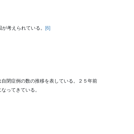
因が考えられている。
[6]
は自閉症例の数の推移を表している。２５年前
になってきている。