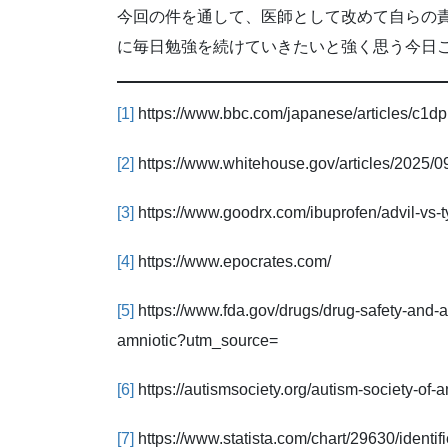
今回の件を通して、医師として改めて自らの
に毎日勉強を続けていきたいと強く思う今日
[1]
https://www.bbc.com/japanese/articles/c1
[2]
https://www.whitehouse.gov/articles/2025/
[3]
https://www.goodrx.com/ibuprofen/advi
[4]
https://www.epocrates.com/
[5]
https://www.fda.gov/drugs/drug-safety-and-
amniotic?utm_source=
[6]
https://autismsociety.org/autism-society-o
[7]
https://www.statista.com/chart/29630/iden