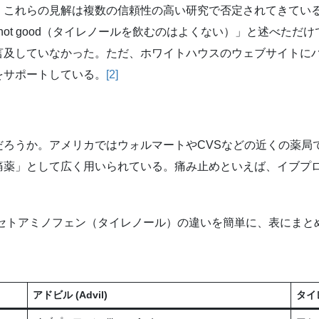
、これらの見解は複数の信頼性の高い研究で否定されてきてい
ol is not good（タイレノールを飲むのはよくない）」と述
言及していなかった。ただ、ホワイトハウスのウェブサイトに
をサポートしている。
[2]
だろうか。アメリカではウォルマートやCVSなどの近くの薬局
痛薬」として広く用いられている。痛み止めといえば、イブプ
アセトアミノフェン（タイレノール）の違いを簡単に、表にまと
アドビル (Advil)
タイレ