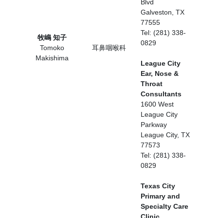
Blvd
Galveston, TX
77555
Tel: (281) 338-
牧嶋 知子
0829
Tomoko
耳鼻咽喉科
Makishima
League City
Ear, Nose &
Throat
Consultants
1600 West
League City
Parkway
League City, TX
77573
Tel: (281) 338-
0829
Texas City
Primary and
Specialty Care
Clinic