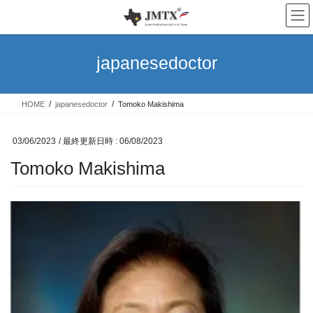
コ
ナ
ン
ビ
テ
ゲ
ン
ー
japanesedoctor
ツ
シ
へ
ョ
ス
ン
HOME
japanesedoctor
Tomoko Makishima
キ
に
ッ
移
プ
動
03/06/2023
/ 最終更新日時 :
06/08/2023
Tomoko Makishima