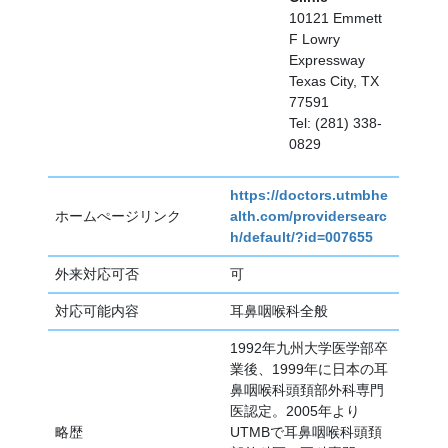
10121 Emmett
F Lowry
Expressway
Texas City, TX
77591
Tel: (281) 338-
0829
https://doctors.utmbhe
ホームぺージリンク
alth.com/providersearc
h/default/?id=007655
外来対応可否
可
対応可能内容
耳鼻咽喉科全般
1992年九州大学医学部卒
業後、1999年に日本の耳
鼻咽喉科頭頚部外科専門
医認定。2005年より
略歴
UTMBで耳鼻咽喉科頭頚