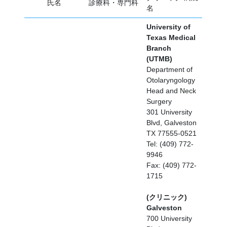
氏名
診療科・専門科
名
University of
Texas Medical
Branch
(UTMB)
Department of
Otolaryngology
Head and Neck
Surgery
301 University
Blvd, Galveston
TX 77555-0521
Tel: (409) 772-
9946
Fax: (409) 772-
1715
(クリニック)
Galveston
700 University