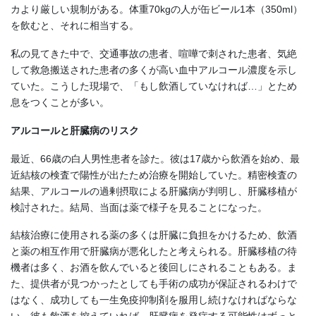
カより厳しい規制がある。体重70kgの人が缶ビール1本（350ml）
を飲むと、それに相当する。
私の見てきた中で、交通事故の患者、喧嘩で刺された患者、気絶
して救急搬送された患者の多くが高い血中アルコール濃度を示し
ていた。こうした現場で、「もし飲酒していなければ…」とため
息をつくことが多い。
アルコールと肝臓病のリスク
最近、66歳の白人男性患者を診た。彼は17歳から飲酒を始め、最
近結核の検査で陽性が出たため治療を開始していた。精密検査の
結果、アルコールの過剰摂取による肝臓病が判明し、肝臓移植が
検討された。結局、当面は薬で様子を見ることになった。
結核治療に使用される薬の多くは肝臓に負担をかけるため、飲酒
と薬の相互作用で肝臓病が悪化したと考えられる。肝臓移植の待
機者は多く、お酒を飲んでいると後回しにされることもある。ま
た、提供者が見つかったとしても手術の成功が保証されるわけで
はなく、成功しても一生免疫抑制剤を服用し続けなければならな