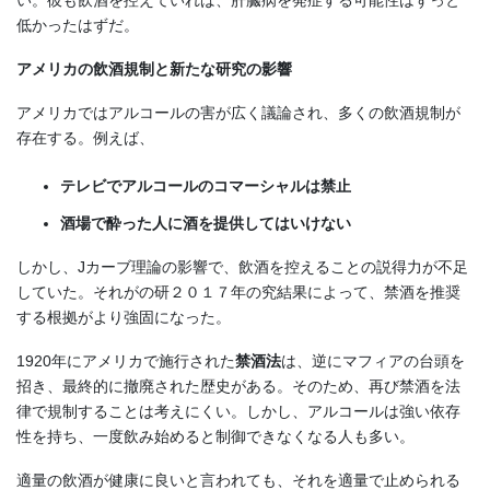
い。彼も飲酒を控えていれば、肝臓病を発症する可能性はずっと
低かったはずだ。
アメリカの飲酒規制と新たな研究の影響
アメリカではアルコールの害が広く議論され、多くの飲酒規制が
存在する。例えば、
テレビでアルコールのコマーシャルは禁止
酒場で酔った人に酒を提供してはいけない
しかし、Jカーブ理論の影響で、飲酒を控えることの説得力が不足
していた。それがの研２０１７年の究結果によって、禁酒を推奨
する根拠がより強固になった。
1920年にアメリカで施行された
禁酒法
は、逆にマフィアの台頭を
招き、最終的に撤廃された歴史がある。そのため、再び禁酒を法
律で規制することは考えにくい。しかし、アルコールは強い依存
性を持ち、一度飲み始めると制御できなくなる人も多い。
適量の飲酒が健康に良いと言われても、それを適量で止められる