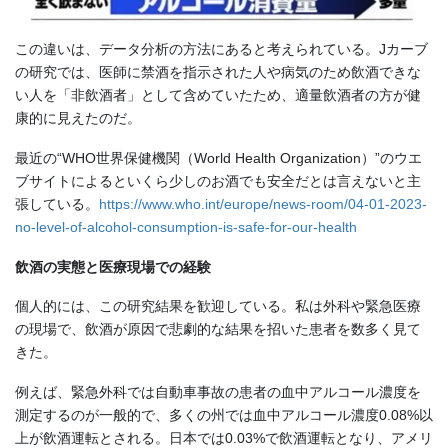
この違いは、データ分析の方法にあると考えられている。Jカーブ
の研究では、医師に禁酒を指示された人や病気のため飲酒できな
い人を「非飲酒者」として含めていたため、適量飲酒者の方が健
康的に見えたのだ。
最近の“WHO世界保健機関（World Health Organization）”のウエ
ブサイトによるといくら少しのお酒でも安全だとは言えないと主
張している。
https://www.who.int/europe/news-room/04-01-2023-
no-level-of-alcohol-consumption-is-safe-for-our-health
飲酒の実態と医療現場での経験
個人的には、この研究結果を歓迎している。私は外科や緊急医療
の現場で、飲酒が原因で悲劇的な結果を招いた患者を数多く見て
きた。
例えば、緊急外科では自動車事故の患者の血中アルコール濃度を
測定するのが一般的で、多くの州では血中アルコール濃度0.08%以
上が飲酒運転とされる。日本では0.03%で飲酒運転となり、アメリ