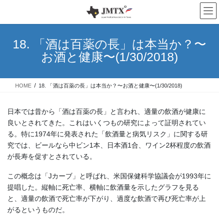
コ
ナ
ン
ビ
テ
ゲ
ン
ー
18. 「酒は百薬の長」は本当か？〜
ツ
シ
お酒と健康〜(1/30/2018)
へ
ョ
ス
ン
キ
に
HOME
18. 「酒は百薬の長」は本当か？〜お酒と健康〜(1/30/2018)
ッ
移
プ
動
日本では昔から「酒は百薬の長」と言われ、適量の飲酒が健康に
良いとされてきた。これはいくつもの研究によって証明されてい
る。特に1974年に発表された「飲酒量と病気リスク」に関する研
究では、ビールなら中ビン1本、日本酒1合、ワイン2杯程度の飲酒
が長寿を促すとされている。
この概念は「Jカーブ」と呼ばれ、米国保健科学協議会が1993年に
提唱した。縦軸に死亡率、横軸に飲酒量を示したグラフを見る
と、適量の飲酒で死亡率が下がり、過度な飲酒で再び死亡率が上
がるというものだ。