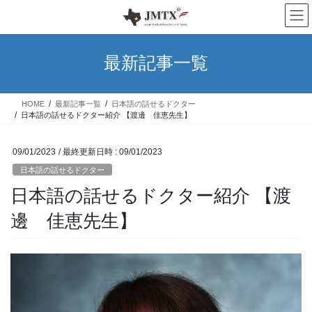
コ
ナ
ン
ビ
テ
ゲ
ン
ー
最新記事一覧
ツ
シ
へ
ョ
ス
ン
HOME
最新記事一覧
日本語の話せるドクター
キ
に
日本語の話せるドクター紹介 【渡邊 佳恵先生】
ッ
移
プ
動
09/01/2023
/ 最終更新日時 :
09/01/2023
日本語の話せるドクター
日本語の話せるドクター紹介 【渡
邊 佳恵先生】