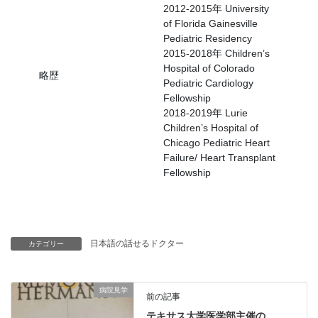
2012-2015年 University
of Florida Gainesville
Pediatric Residency
2015-2018年 Children’s
Hospital of Colorado
略歴
Pediatric Cardiology
Fellowship
2018-2019年 Lurie
Children’s Hospital of
Chicago Pediatric Heart
Failure/ Heart Transplant
Fellowship
日本語の話せるドクター
カテゴリー
病院見学
前の記事
テキサス大学医学部主催の