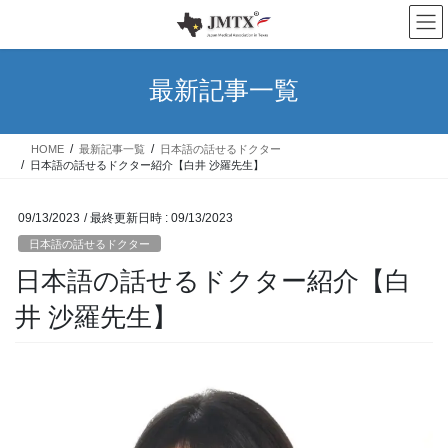
コ
ナ
ン
ビ
テ
ゲ
ン
ー
最新記事一覧
ツ
シ
へ
ョ
ス
ン
HOME
最新記事一覧
日本語の話せるドクター
キ
に
日本語の話せるドクター紹介【白井 沙羅先生】
ッ
移
プ
動
09/13/2023
/ 最終更新日時 :
09/13/2023
日本語の話せるドクター
日本語の話せるドクター紹介【白
井 沙羅先生】