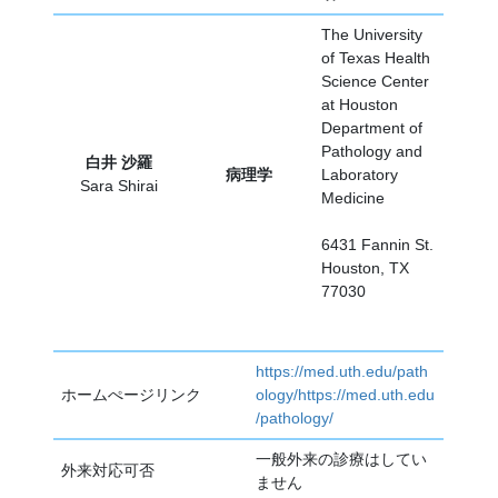
The University
of Texas Health
Science Center
at Houston
Department of
Pathology and
白井 沙羅
病理学
Laboratory
Sara Shirai
Medicine
6431 Fannin St.
Houston, TX
77030
https://med.uth.edu/path
ホームぺージリンク
ology/
https://med.uth.edu
/pathology/
一般外来の診療はしてい
外来対応可否
ません