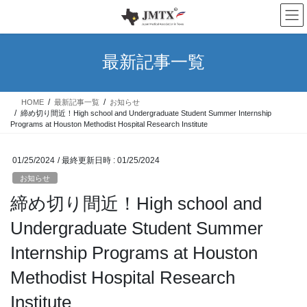
コ
ナ
ン
ビ
テ
ゲ
ン
ー
最新記事一覧
ツ
シ
へ
ョ
ス
ン
HOME
最新記事一覧
お知らせ
キ
に
締め切り間近！High school and Undergraduate Student Summer Internship
ッ
移
Programs at Houston Methodist Hospital Research Institute
プ
動
01/25/2024
/ 最終更新日時 :
01/25/2024
お知らせ
締め切り間近！High school and
Undergraduate Student Summer
Internship Programs at Houston
Methodist Hospital Research
Institute