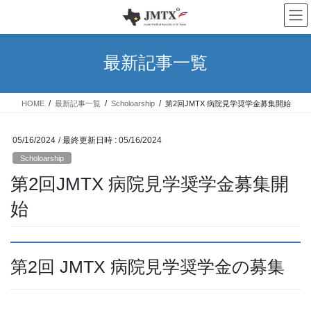
コ
ナ
ン
ビ
テ
ゲ
ン
ー
最新記事一覧
ツ
シ
へ
ョ
ス
ン
HOME
最新記事一覧
Scholoarship
第2回JMTX 病院見学奨学金募集開始
キ
に
ッ
移
プ
動
05/16/2024
/ 最終更新日時 :
05/16/2024
Scholoarship
第2回JMTX 病院見学奨学金募集開
始
第2回 JMTX 病院見学奨学金の募集