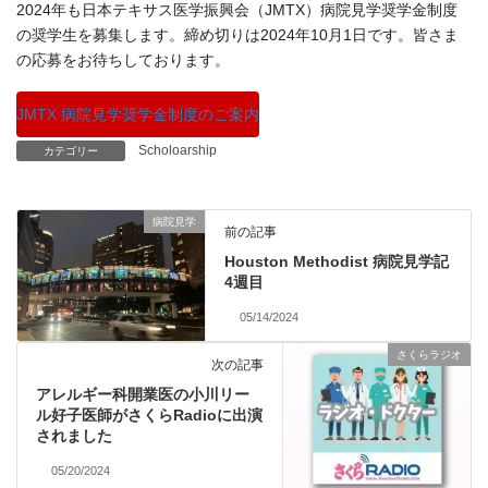
2024年も日本テキサス医学振興会（JMTX）病院見学奨学金制度
の奨学生を募集します。締め切りは2024年10月1日です。皆さま
の応募をお待ちしております。
JMTX 病院見学奨学金制度のご案内
Scholoarship
カテゴリー
病院見学
前の記事
Houston Methodist 病院見学記
4週目
05/14/2024
さくらラジオ
次の記事
アレルギー科開業医の小川リー
ル好子医師がさくらRadioに出演
されました
05/20/2024