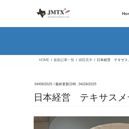
コ
ナ
ン
ビ
Ho
テ
ゲ
ン
ー
ツ
シ
へ
ョ
ス
ン
キ
に
ッ
移
HOME
最新記事一覧
病院見学
日本経営 テキサス
プ
動
04/09/2025
/ 最終更新日時 :
04/28/2025
日本経営 テキサスメ