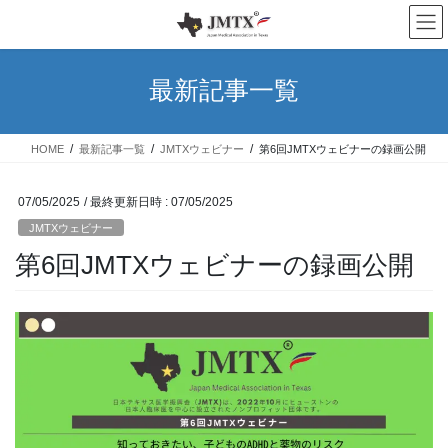
コ
ナ
ン
ビ
テ
ゲ
ン
ー
最新記事一覧
ツ
シ
へ
ョ
ス
ン
HOME
最新記事一覧
JMTXウェビナー
第6回JMTXウェビナーの録画公開
キ
に
ッ
移
プ
動
07/05/2025
/ 最終更新日時 :
07/05/2025
JMTXウェビナー
第6回JMTXウェビナーの録画公開