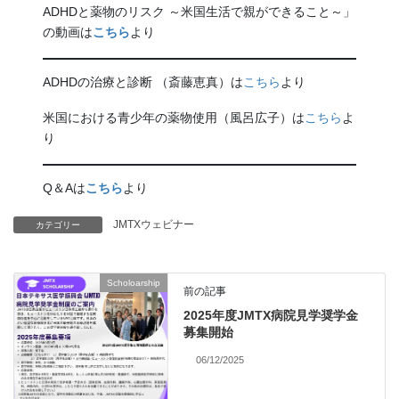
ADHDと薬物のリスク ～米国生活で親ができること～」
の動画は
こちら
より
ADHDの治療と診断 （斎藤恵真）は
こちら
より
米国における青少年の薬物使用（風呂広子）は
こちら
よ
り
Q＆Aは
こちら
より
JMTXウェビナー
カテゴリー
Scholoarship
前の記事
2025年度JMTX病院見学奨学金
募集開始
06/12/2025