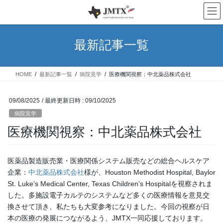
コ
ナ
ン
ビ
テ
ゲ
ン
ー
最新記事一覧
ツ
シ
へ
ョ
ス
ン
HOME
最新記事一覧
病院見学
医療機関視察：中北薬品株式会社
キ
に
ッ
移
プ
動
09/08/2025
/ 最終更新日時 :
09/10/2025
病院見学
医療機関視察：中北薬品株式会社
医薬品製造販売業・医療関係システム販売などの総合ヘルスケア
企業：
中北薬品株式会社
様が、Houston Methodist Hospital, Baylor
St. Luke’s Medical Center, Texas Children’s Hospitalを視察されま
した。多施設電子カルテのシステムなど多くの医療情報を意見交
換させて頂き、私たちも大変参考になりました。今回の視察が日
本の医療の発展につながるよう、JMTX一同応援しております。