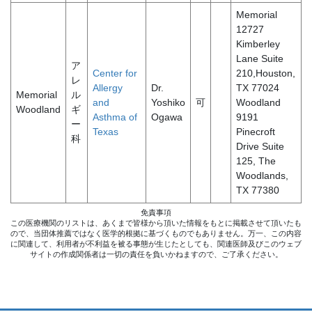
Memorial
12727
Kimberley
Lane Suite
ア
Center for
210,Houston,
レ
Allergy
Dr.
TX 77024
Memorial
ル
and
Yoshiko
可
Woodland
Woodland
ギ
Asthma of
Ogawa
9191
ー
Texas
Pinecroft
科
Drive Suite
125, The
Woodlands,
TX 77380
免責事項
この医療機関のリストは、あくまで皆様から頂いた情報をもとに掲載させて頂いたも
ので、当団体推薦ではなく医学的根拠に基づくものでもありません。万一、この内容
に関連して、利用者が不利益を被る事態が生じたとしても、関連医師及びこのウェブ
サイトの作成関係者は一切の責任を負いかねますので、ご了承ください。