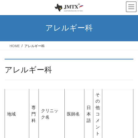
コ
ナ
ン
ビ
テ
ゲ
ン
ー
アレルギー科
ツ
シ
へ
ョ
ス
ン
HOME
アレルギー科
キ
に
ッ
移
プ
動
アレルギー科
そ
の
専
日
他
クリニッ
地域
門
医師名
本
コ
ク名
科
語
メ
ン
ト