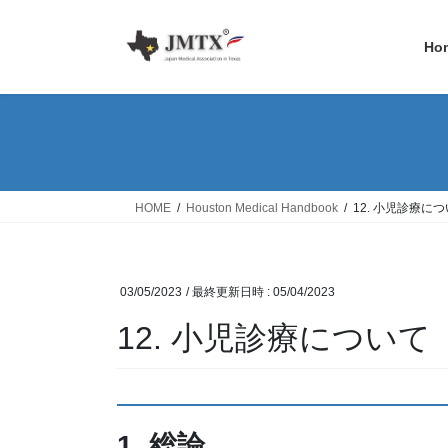
コ
ナ
ン
ビ
Ho
テ
ゲ
ン
ー
ツ
シ
へ
ョ
ス
ン
キ
に
ッ
移
HOME
Houston Medical Handbook
12. 小児診療に
プ
動
03/05/2023
/ 最終更新日時 :
05/04/2023
12. 小児診療について
1. 総論