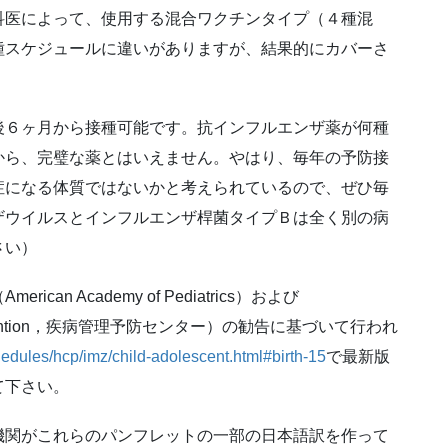
科医によって、使用する混合ワクチンタイプ（４種混
種スケジュールに違いがありますが、結果的にカバーさ
後６ヶ月から接種可能です。抗インフルエンザ薬が何種
から、完璧な薬とはいえません。やはり、毎年の予防接
症になる体質ではないかと考えられているので、ぜひ毎
ザウイルスとインフルエンザ桿菌タイプＢは全く別の病
さい）
n Academy of Pediatrics）および
 and Prevention，疾病管理予防センター）の勧告に基づいて行われ
edules/hcp/imz/child-adolescent.html#birth-15
で最新版
て下さい。
機関がこれらのパンフレットの一部の日本語訳を作って