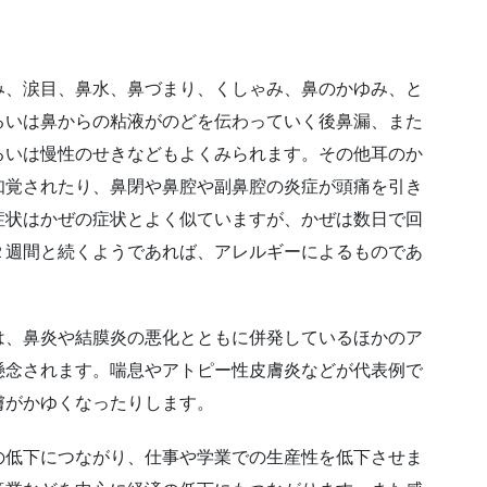
み、涙目、鼻水、鼻づまり、くしゃみ、鼻のかゆみ、と
るいは鼻からの粘液がのどを伝わっていく後鼻漏、また
るいは慢性のせきなどもよくみられます。その他耳のか
知覚されたり、鼻閉や鼻腔や副鼻腔の炎症が頭痛を引き
症状はかぜの症状とよく似ていますが、かぜは数日で回
２週間と続くようであれば、アレルギーによるものであ
は、鼻炎や結膜炎の悪化とともに併発しているほかのア
懸念されます。喘息やアトピー性皮膚炎などが代表例で
膚がかゆくなったりします。
の低下につながり、仕事や学業での生産性を低下させま