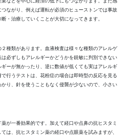
産業などを中心に経済の低下にもつながります。また感
につながり、例えば運転が必須のヒューストンでは事故
診断・治療していくことが大切になってきます。
の２種類があります。血液検査は様々な種類のアレルゲ
点は必ずしもアレルギーかどうかを鋭敏に判別できない
ルギーが無かったり、逆に数値が低くても実はアレルギ
膚で行うテストは、花粉症の場合は即時型の反応を見る
わかり、針を使うこともなく侵襲が少ないので、小さい
。
ド薬が一番効果的です。加えて経口や点鼻の抗ヒスタミ
しては、抗ヒスタミン薬の経口や点眼薬を試みますが、