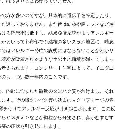
が、はっきりとはわかっていません。
ちの方が多いのですが、具体的に遺伝子を特定したり、
まだ達しておりません。また昔は結核や腸チフスなど感
おける罹患率は低下し、結果免疫系統がよりアレルギー
。かといって都市部でも結核の多いスラム地区に、喘息
けではアレルギー発症の説明にはならないことがわかり
、花粉が吸着されるような土の土地面積が減ってしまっ
も考えられます。コンクリート住宅によって、イエダニ
たのも、つい数十年内のことです。
れ、内部に含まれた微量のタンパク質が溶け出し、それ
します。その後タンパク質の断面はマクロファージの表
響をうけてアレルギー反応が引き起こされます。この反
からヒスタミンなどが顆粒から分泌され、鼻がむずむず
粉症の症状を引き起こします。