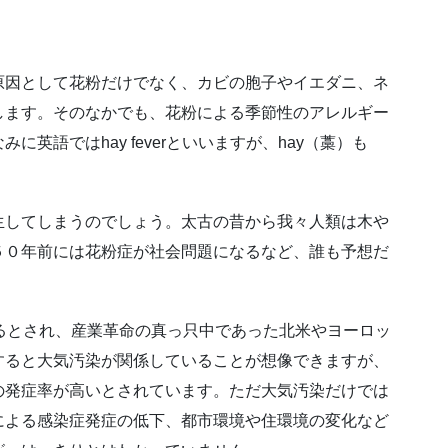
原因として花粉だけでなく、カビの胞子やイエダニ、ネ
します。そのなかでも、花粉による季節性のアレルギー
英語ではhay feverといいますが、hay（藁）も
生してしまうのでしょう。太古の昔から我々人類は木や
５０年前には花粉症が社会問題になるなど、誰も予想だ
るとされ、産業革命の真っ只中であった北米やヨーロッ
すると大気汚染が関係していることが想像できますが、
の発症率が高いとされています。ただ大気汚染だけでは
による感染症発症の低下、都市環境や住環境の変化など