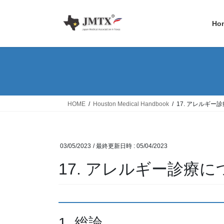
コ
ナ
ン
ビ
Ho
テ
ゲ
ン
ー
ツ
シ
へ
ョ
ス
ン
キ
に
ッ
移
HOME
Houston Medical Handbook
17. アレルギー
プ
動
03/05/2023
/ 最終更新日時 :
05/04/2023
17. アレルギー診療
1. 総論