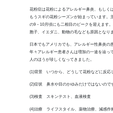
花粉症は花粉によるアレルギー鼻炎、もしく
もうスギの花粉シーズンが始まっています。主
の9－10月頃にも二相目のピークを迎えます
胞子、イエダニ、動物の毛なども原因となり
日本でもアメリカでも、アレルギー性鼻炎の患
年々アレルギー患者さんは増加の一途を辿っ
人のほうが珍しくなってきました。
(1)背景 いつから、どうして花粉などに反
(2)症状 鼻水や目のかゆみだけではないので
(3)検査 スキンテスト、血液検査
(4)治療 ライフスタイル、薬物治療、減感作