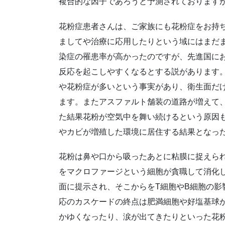
複合的な因子であろうと予測されております
花粉症患者さんは、ご家族にも花粉症をお持
ましてや治療に応用したりという域にはまだ
染症の罹患率が高かったのですが、先進国に
反応を起こしやすくなるとする説があります
や花粉症が多いという事実があり、衛生面だ
ます。またアスファルト舗装の道路が増えて
た結果花粉が空気中を舞い続けるという原因
やカビが増殖した環境に居住する結果となっ
花粉は鼻や口から吸ったあとに粘膜に捉えら
をマクロファージという細胞が貪職して消化
面に提示され、そこからをT細胞やB細胞の影
応のカスケードの終点は肥満細胞や好塩基球
かゆくなったり、涙が出てきたりといった花