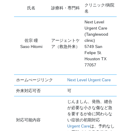
クリニック/病院
氏名
診療科・専門科
名
Next Level
Urgent Care
(Tanglewood
佐宗 瞳
アージェントケ
clinic)
Saso Hitomi
ア（救急外来）
5749 San
Felipe St.
Houston TX
77057
ホームぺージリンク
Next Level Urgent Care
外来対応可否
可
じんましん、発熱、縫合
が必要な小さな傷など急
を要するが命に関わらな
対応可能内容
い症状の初期対応
Urgent Care
は、予約なし