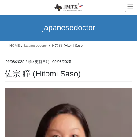
コ
ナ
ン
ビ
テ
ゲ
ン
ー
japanesedoctor
ツ
シ
へ
ョ
ス
ン
HOME
japanesedoctor
佐宗 瞳 (Hitomi Saso)
キ
に
ッ
移
プ
動
09/08/2025
/ 最終更新日時 :
09/08/2025
佐宗 瞳 (Hitomi Saso)