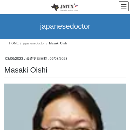
コ
ナ
ン
ビ
テ
ゲ
ン
ー
japanesedoctor
ツ
シ
へ
ョ
ス
ン
HOME
japanesedoctor
Masaki Oishi
キ
に
ッ
移
プ
動
03/06/2023
/ 最終更新日時 :
06/08/2023
Masaki Oishi