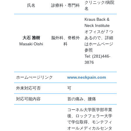
クリニック/病院
氏名
診療科・専門科
名
Kraus Back &
Neck Institute
オフィスが７つ
大石 雅樹
脳外科、脊椎外
あるので、詳細
Masaki Oishi
科
はホームページ
参照
Tel: (281)446-
3876
ホームぺージリンク
www.neckpain.com
外来対応可否
可
対応可能内容
首の痛み、腰痛
コーネル大学医学部卒業
後、ロックフェラー大学
で学位取得、モンテフィ
オールメディカルセンタ