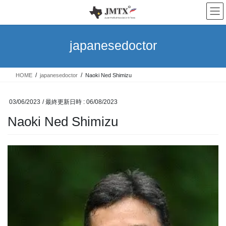
コ
ナ
ン
ビ
テ
ゲ
ン
ー
japanesedoctor
ツ
シ
へ
ョ
ス
ン
HOME
japanesedoctor
Naoki Ned Shimizu
キ
に
ッ
移
プ
動
03/06/2023
/ 最終更新日時 :
06/08/2023
Naoki Ned Shimizu