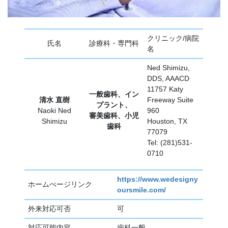
クリニック/病院
氏名
診療科・専門科
名
Ned Shimizu,
DDS, AAACD
11757 Katy
一般歯科、イン
清水 直樹
Freeway Suite
プラント、
Naoki Ned
960
審美歯科、小児
Shimizu
Houston, TX
歯科
77079
Tel: (281)531-
0710
https://www.wedesigny
ホームぺージリンク
oursmile.com/
外来対応可否
可
対応可能内容
歯科一般