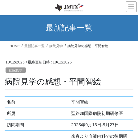
コ
ナ
ン
ビ
テ
ゲ
ン
ー
最新記事一覧
ツ
シ
へ
ョ
ス
ン
HOME
最新記事一覧
病院見学
病院見学の感想・平間智絵
キ
に
ッ
移
プ
動
10/12/2025
/ 最終更新日時 :
10/12/2025
病院見学
病院見学の感想・平間智絵
名前
平間智絵
所属
聖路加国際病院初期研修医
訪問期間
2025年9月13日-9月27日
来春より血液内科での後期研