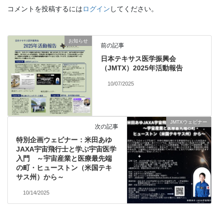
コメントを投稿するには
ログイン
してください。
お知らせ
前の記事
日本テキサス医学振興会
（JMTX）2025年活動報告
10/07/2025
JMTXウェビナー
次の記事
特別企画ウェビナー：米田あゆ
JAXA宇宙飛行士と学ぶ宇宙医学
入門 ～宇宙産業と医療最先端
の町・ヒューストン（米国テキ
サス州）から～
10/14/2025