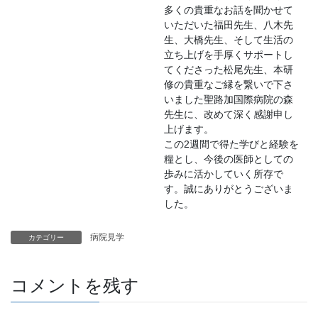
多くの貴重なお話を聞かせて
いただいた福田先生、八木先
生、大橋先生、そして生活の
立ち上げを手厚くサポートし
てくださった松尾先生、本研
修の貴重なご縁を繋いで下さ
いました聖路加国際病院の森
先生に、改めて深く感謝申し
上げます。
この2週間で得た学びと経験を
糧とし、今後の医師としての
歩みに活かしていく所存で
す。誠にありがとうございま
した。
病院見学
カテゴリー
コメントを残す