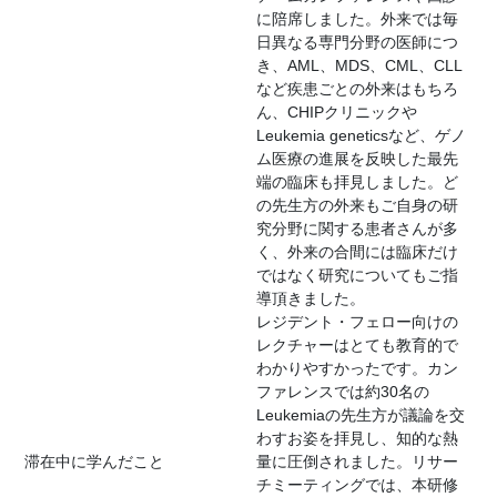
に陪席しました。外来では毎
日異なる専門分野の医師につ
き、AML、MDS、CML、CLL
など疾患ごとの外来はもちろ
ん、CHIPクリニックや
Leukemia geneticsなど、ゲノ
ム医療の進展を反映した最先
端の臨床も拝見しました。ど
の先生方の外来もご自身の研
究分野に関する患者さんが多
く、外来の合間には臨床だけ
ではなく研究についてもご指
導頂きました。
レジデント・フェロー向けの
レクチャーはとても教育的で
わかりやすかったです。カン
ファレンスでは約30名の
Leukemiaの先生方が議論を交
わすお姿を拝見し、知的な熱
滞在中に学んだこと
量に圧倒されました。リサー
チミーティングでは、本研修