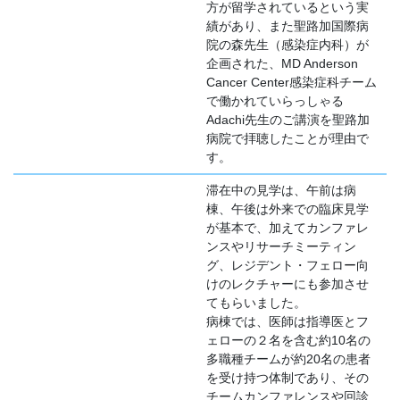
方が留学されているという実
績があり、また聖路加国際病
院の森先生（感染症内科）が
企画された、MD Anderson
Cancer Center感染症科チーム
で働かれていらっしゃる
Adachi先生のご講演を聖路加
病院で拝聴したことが理由で
す。
滞在中の見学は、午前は病
棟、午後は外来での臨床見学
が基本で、加えてカンファレ
ンスやリサーチミーティン
グ、レジデント・フェロー向
けのレクチャーにも参加させ
てもらいました。
病棟では、医師は指導医とフ
ェローの２名を含む約10名の
多職種チームが約20名の患者
を受け持つ体制であり、その
チームカンファレンスや回診