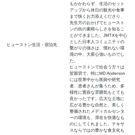
もかかわらず、生活のセット
アップから休日の観光や食事
まで快くお力添えくださり、
先生方のおかげでヒュースト
ンの街の素晴らしさを知るこ
とができました。JMTXを中心
とした日本人コミュニティの
ヒューストン生活・宿泊先
繋がりの強さは、慣れない環
境の中、大変心強いものでし
た。
ヒューストンで出会う方々は
皆親切で、特にMD Anderson
には世界中から医師や研究
者、患者さんが集うため、多
様性に寛容な雰囲気もとても
良かったです。広大な土地に
広がる豊かな自然と、美しく
整備されたメディカルセンタ
ーの環境も、滞在を快適なも
のにしてくれました。テキサ
スならではの豊かな食文化も