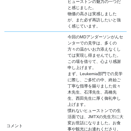
ヒューストンの魅力の一つだ
と感じました。
物価の高さは実感しました
が、また必ず再訪したいと強
く感じています。
今回のMDアンダーソンがんセ
ンターでの見学は、多くの
方々の温かいお力添えなくし
ては実現し得ませんでした。
この場を借りて、心より感謝
申し上げます。
まず、Leukemia部門での見学
に際し、ご多忙の中、終始ご
丁寧な指導を賜りました佐々
木先生、石澤先生、高橋先
生、西田先生に厚く御礼申し
上げます。
慣れないヒューストンでの生
活面では、JMTXの先生方に大
変お世話になりました。お食
コメント
事や観光にお連れくださり、