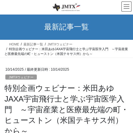
コ
ナ
ン
ビ
テ
ゲ
ン
ー
最新記事一覧
ツ
シ
へ
ョ
ス
ン
HOME
最新記事一覧
JMTXウェビナー
キ
に
特別企画ウェビナー：米田あゆJAXA宇宙飛行士と学ぶ宇宙医学入門 ～宇宙産業
ッ
移
と医療最先端の町・ヒューストン（米国テキサス州）から～
プ
動
10/14/2025
/ 最終更新日時 :
10/14/2025
JMTXウェビナー
特別企画ウェビナー：米田あゆ
JAXA宇宙飛行士と学ぶ宇宙医学入
門 ～宇宙産業と医療最先端の町・
ヒューストン（米国テキサス州）
から～