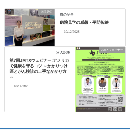
病院見学
前の記事
病院見学の感想・平間智絵
10/12/2025
JMTXウェビナー
次の記事
第7回JMTXウェビナー:アメリカ
で健康を守るコツ ～かかりつけ
医とがん検診の上手なかかり方
～
10/14/2025