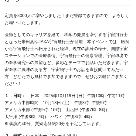
定員を3000人に増やしました！まだ登録できますので、よろしく
お願いいたします。
医師としてのキャリアを経て、科学の発展を牽引する宇宙飛行士
となった米田あゆJAXA宇宙飛行士が登壇！本イベントでは、医師
から宇宙飛行士へ転身された経緯、現在の訓練の様子、国際宇宙
ステーションでの医療事情、宇宙飛行士の健康管理、宇宙環境で
の医学研究への展望など、多彩なテーマでお話いただきます。宇
宙医学に興味のある方、宇宙飛行士のお話を直接聞いてみたい
方、どなたでも無料で参加できますので、ぜひお気軽にご参加く
ださい！
１．日時：
日本 2025年10月19日 (日）午前10時- 午前11時
アメリカ中部時間 10月18日 (土) 午後8時- 午後9時
アメリカ東部 (午後9時- 10時) 山岳部 (午後7時- 8時)
太平洋 (午後6時- 7時) ハワイ (午後3時- 4時)
※講演約40分、質疑応答約20分を予定しています。
２．形式：
ウェビナー（Zoomを利用）