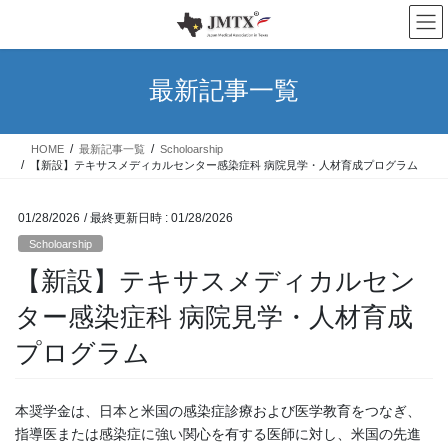
コ
ナ
ン
ビ
テ
ゲ
ン
ー
最新記事一覧
ツ
シ
へ
ョ
ス
ン
HOME
最新記事一覧
Scholoarship
キ
に
【新設】テキサスメディカルセンター感染症科 病院見学・人材育成プログラム
ッ
移
プ
動
01/28/2026
/ 最終更新日時 :
01/28/2026
Scholoarship
【新設】テキサスメディカルセン
ター感染症科 病院見学・人材育成
プログラム
本奨学金は、日本と米国の感染症診療および医学教育をつなぎ、
指導医または感染症に強い関心を有する医師に対し、米国の先進