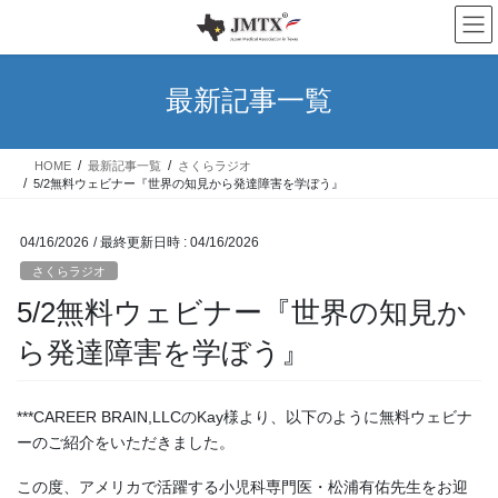
コ
ナ
ン
ビ
テ
ゲ
ン
ー
最新記事一覧
ツ
シ
へ
ョ
ス
ン
HOME
最新記事一覧
さくらラジオ
キ
に
5/2無料ウェビナー『世界の知見から発達障害を学ぼう』
ッ
移
プ
動
04/16/2026
/ 最終更新日時 :
04/16/2026
さくらラジオ
5/2無料ウェビナー『世界の知見か
ら発達障害を学ぼう』
***CAREER BRAIN,LLCのKay様より、以下のように無料ウェビナ
ーのご紹介をいただきました。
この度、アメリカで活躍する小児科専門医・松浦有佑先生をお迎