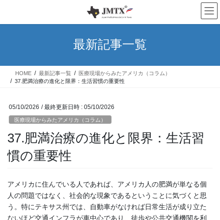
コ
ナ
ン
ビ
テ
ゲ
ン
ー
最新記事一覧
ツ
シ
へ
ョ
ス
ン
HOME
最新記事一覧
医療現場からみたアメリカ（コラム）
キ
に
37.肥満治療の進化と限界：生活習慣の重要性
ッ
移
プ
動
05/10/2026
/ 最終更新日時 :
05/10/2026
医療現場からみたアメリカ（コラム）
37.肥満治療の進化と限界：生活習
慣の重要性
アメリカに住んでいる人であれば、アメリカ人の肥満が単なる個
人の問題ではなく、社会的な現象であるということに気づくと思
う。特にテキサス州では、自動車がなければ日常生活が成り立た
ないほど交通インフラが車中心であり、徒歩や公共交通機関を利