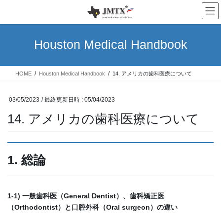
コ
ナ
ン
ビ
テ
ゲ
ン
ー
Houston Medical Handbook
ツ
シ
へ
ョ
ス
ン
HOME
Houston Medical Handbook
14. アメリカの歯科医療について
キ
に
ッ
移
プ
動
03/05/2023
/ 最終更新日時 :
05/04/2023
14. アメリカの歯科医療について
1. 総論
1-1) 一般歯科医（General Dentist）、歯科矯正医
（Orthodontist）と口腔外科（Oral surgeon）の違い