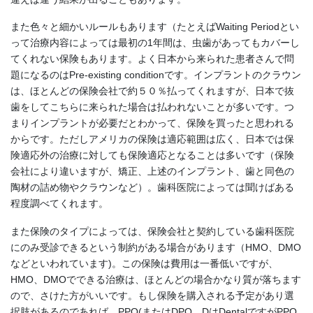
また色々と細かいルールもあります（たとえばWaiting Periodとい
って治療内容によっては最初の1年間は、虫歯があってもカバーし
てくれない保険もあります。よく日本から来られた患者さんで問
題になるのはPre-existing conditionです。インプラントのクラウン
は、ほとんどの保険会社で約５０％払ってくれますが、日本で抜
歯をしてこちらに来られた場合は払われないことが多いです。つ
まりインプラントが必要だとわかって、保険を買ったと思われる
からです。ただしアメリカの保険は適応範囲は広く、日本では保
険適応外の治療に対しても保険適応となることは多いです（保険
会社により違いますが、矯正、上述のインプラント、歯と同色の
陶材の詰め物やクラウンなど）。歯科医院によっては聞けばある
程度調べてくれます。
また保険のタイプによっては、保険会社と契約している歯科医院
にのみ受診できるという制約がある場合があります（HMO、DMO
などといわれています)。この保険は費用は一番低いですが、
HMO、DMOでできる治療は、ほとんどの場合かなり質が落ちます
ので、さけた方がいいです。もし保険を購入される予定があり選
択肢があるのであれば、PPO(またはDPO。DはDentalですがPPO