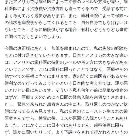
またアメリカでは歯科医によって治療のレベルや方法が違い、歯
科医師により治療費や治療方針も違ってくるので、受診する前に
よく考えておく必要があります。また、歯科医院によって保険へ
の請求を病院側からしてくれるところ、自分自身でしなけばいけ
ないところ、さらに病院側がする場合、有料かどうかなども事前
に調べておくとよいでしょう。
今回の改正版にあたり、加筆を頼まれたので、私の失敗の経験を
もとに付け足させていただきます。日本とアメリカの大きな違い
は、アメリカの歯科医の技術のレベルや考え方に大きな差がある
ということです。これは歯科に限ったことではなく、医療やその
他すべての事柄に当てはまります。家の近くに歯医者があるから
便利なので行ってみようとかという日本的な考え方では、運が悪
いとひどい目にあいます。そういう私も何年か前に簡単な検査の
はずが、医療ミスのために４日間の緊急入院を余儀なくされまし
たし、緊急で来られた患者さんの中にも、取り返しのつかない状
態になってる人も見ますし、私の友達のヒューストン生まれの歯
医者さんですら、検査の後、ミスが原因で入院ということもあり
ました。とにかくここは日本ではありません。歯科治療に限ら
ず、誰かに聞いたりして、よく下調べをされて行かれるというの