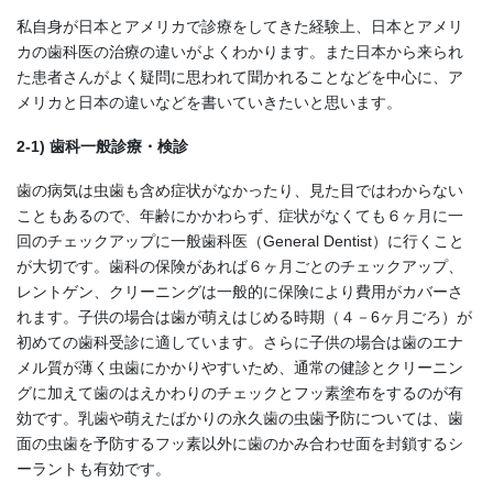
私自身が日本とアメリカで診療をしてきた経験上、日本とアメリ
カの歯科医の治療の違いがよくわかります。また日本から来られ
た患者さんがよく疑問に思われて聞かれることなどを中心に、ア
メリカと日本の違いなどを書いていきたいと思います。
2-1) 歯科一般診療・検診
歯の病気は虫歯も含め症状がなかったり、見た目ではわからない
こともあるので、年齢にかかわらず、症状がなくても６ヶ月に一
回のチェックアップに一般歯科医（General Dentist）に行くこと
が大切です。歯科の保険があれば６ヶ月ごとのチェックアップ、
レントゲン、クリーニングは一般的に保険により費用がカバーさ
れます。子供の場合は歯が萌えはじめる時期（４－6ヶ月ごろ）が
初めての歯科受診に適しています。さらに子供の場合は歯のエナ
メル質が薄く虫歯にかかりやすいため、通常の健診とクリーニン
グに加えて歯のはえかわりのチェックとフッ素塗布をするのが有
効です。乳歯や萌えたばかりの永久歯の虫歯予防については、歯
面の虫歯を予防するフッ素以外に歯のかみ合わせ面を封鎖するシ
ーラントも有効です。