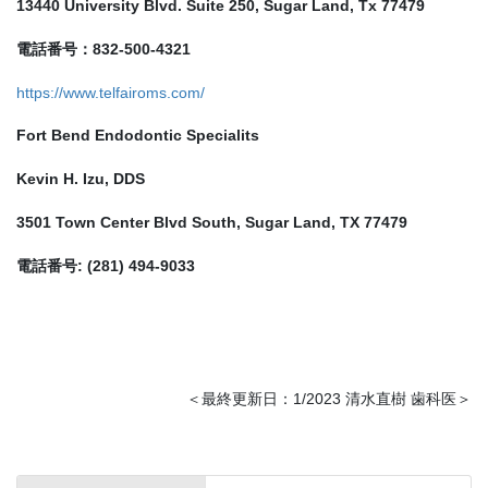
13440 University Blvd. Suite 250, Sugar Land, Tx 77479
電話番号：832-500-4321
https://www.telfairoms.com/
Fort Bend Endodontic Specialits
Kevin H. Izu, DDS
3501 Town Center Blvd South, Sugar Land, TX 77479
電話番号: (281) 494-9033
＜最終更新日：1/2023 清水直樹 歯科医＞