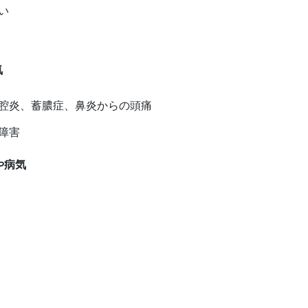
い
気
腔炎、蓄膿症、鼻炎からの頭痛
障害
状や病気