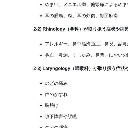
めまい、メニエル病、偏頭痛によるめま
耳の腫瘍、癌、耳の外傷、顔面麻痺
2-2) Rhinology（鼻科）が取り扱う症状や病
アレルギー、鼻中隔湾曲症、鼻炎、副鼻
鼻血、鼻漏、くしゃみ、鼻閉、においの
2-3) Laryngology（咽喉科）が取り扱う症
のどの痛み
声のかすれ
胸焼け
嚥下障害や誤嚥
のどの腫瘍