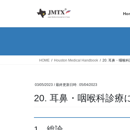
コ
ナ
ン
ビ
Ho
テ
ゲ
ン
ー
ツ
シ
へ
ョ
ス
ン
キ
に
ッ
移
HOME
Houston Medical Handbook
20. 耳鼻・咽喉
プ
動
03/05/2023
/ 最終更新日時 :
05/04/2023
20. 耳鼻・咽喉科診
1．総論