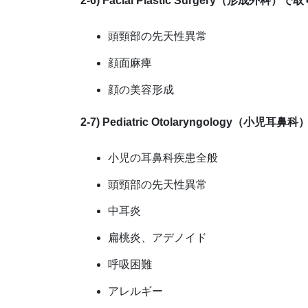
2-6) Facial Plastic Surgery（形成外
頭頸部の先天性異常
顔面麻痺
顔の美容形成
2-7) Pediatric Otolaryngology（
小児の耳鼻科疾患全般
頭頸部の先天性異常
中耳炎
扁桃炎、アデノイド
呼吸困難
アレルギー