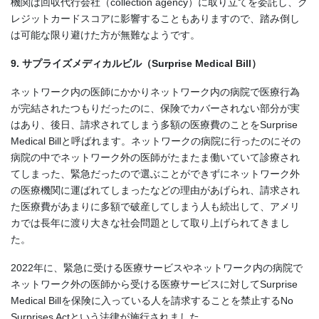
機関は回収代行会社（collection agency）に取り立てを委託し、ク
レジットカードスコアに影響することもありますので、踏み倒し
は可能な限り避けた方が無難なようです。
9. サプライズメディカルビル（Surprise Medical Bill）
ネットワーク内の医師にかかりネットワーク内の病院で医療行為
が完結されたつもりだったのに、保険でカバーされない部分が実
はあり、後日、請求されてしまう多額の医療費のことをSurprise
Medical Billと呼ばれます。ネットワークの病院に行ったのにその
病院の中でネットワーク外の医師がたまたま働いていて診療され
てしまった、緊急だったので選ぶことができずにネットワーク外
の医療機関に運ばれてしまったなどの理由があげられ、請求され
た医療費があまりに多額で破産してしまう人も続出して、アメリ
カでは長年に渡り大きな社会問題として取り上げられてきまし
た。
2022年に、緊急に受ける医療サービスやネットワーク内の病院で
ネットワーク外の医師から受ける医療サービスに対してSurprise
Medical Billを保険に入っている人を請求することを禁止するNo
Surprises Actという法律が施行されました。