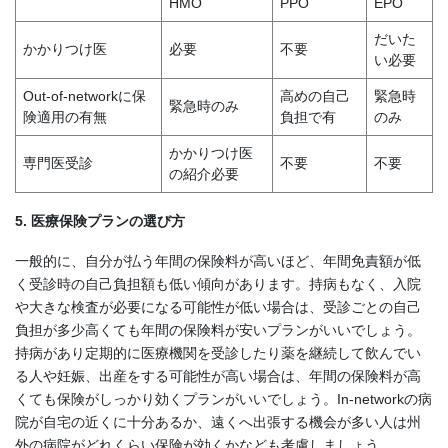
HMO
PPO
EPO
だいた
かかりつけ医
必要
不要
い必要
Out-of-networkに保
高めの自己
緊急時
緊急時のみ
険適用の有無
負担で有
のみ
かかりつけ医
専門医受診
不要
不要
の紹介必要
5. 医療保険プランの選び方
一般的に、自分が払う年間の保険料が高いほど、年間免責額が低
く受診時の自己負担額も低い傾向があります。持病もなく、入院
や大きな検査が必要になる可能性が低い場合は、受診ごとの自己
負担が多少高くても年間の保険料が安いプランがいいでしょう。
持病があり定期的に医療機関を受診したり薬を継続して飲んでい
る人や妊娠、出産をする可能性が高い場合は、年間の保険料が高
くても保険がしっかり効くプランがいいでしょう。In-networkの病
院が自宅の近くに十分あるか、遠くへ出張する機会が多い人は州
外の病院がどれくらい保険が効くかなども考慮しましょう。