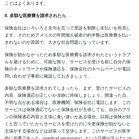
ことはよくあります。
8. 多額な医療費を請求されたら
保険会社はいろいろと文句を言って受診を制限し支払いを拒否し
ます。そのためアメリカの年間個人破産の約半数は医療費を払い
きれないのが原因で、大きな社会問題になっています。
保険が効かなかったため多額な医療費を請求されたというトラブ
ルを避けるために、可能な限り、サービスを受ける前に自分の保
険のネットワークや保険適応を、保険会社のホームページや電話
問い合わせで事前に確認しておきましょう。
多額な医療費を請求されてしまったら、まず、受けたサービスの
内容、保険適応が正しいか冷静に吟味しましょう。間違った点、
不明な点がある場合は、医療機関、保険会社に電話します。この
サービスは保険適応でないと保険会社が主張しても、自分のプラ
ンの保険適応内容と主張に食い違いがある場合、以前は保険が効
くと言っていたからサービスを受けたのに今更保険が効かないと
主張がする場合などは頑張って交渉します。このサービスが医学
的に必要であった（medical necessary）という証拠が足りないか