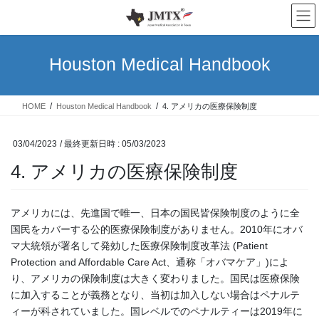
コ
ナ
ン
ビ
テ
ゲ
ン
ー
Houston Medical Handbook
ツ
シ
へ
ョ
ス
ン
HOME
Houston Medical Handbook
4. アメリカの医療保険制度
キ
に
ッ
移
プ
動
03/04/2023
/ 最終更新日時 :
05/03/2023
4. アメリカの医療保険制度
アメリカには、先進国で唯一、日本の国民皆保険制度のように全
国民をカバーする公的医療保険制度がありません。2010年にオバ
マ大統領が署名して発効した医療保険制度改革法 (Patient
Protection and Affordable Care Act、通称「オバマケア」)によ
り、アメリカの保険制度は大きく変わりました。国民は医療保険
に加入することが義務となり、当初は加入しない場合はペナルテ
ィーが科されていました。国レベルでのペナルティーは2019年に