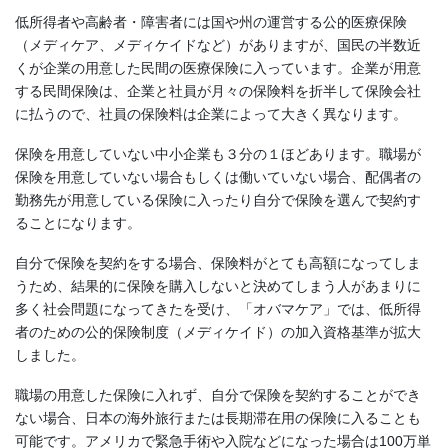
低所得者や高齢者・障害者には国や州の運営する公的医療保険
（メディケア、メディケイドなど）がありますが、国民の半数近
くが企業の用意した民間の医療保険に入っています。企業が用意
する民間保険は、企業と社員が月々の保険料を折半して保険会社
に払うので、社員の保険料は企業によって大きく異なります。
保険を用意していない中小企業も３分の１ほどあります。職場が
保険を用意していない場合もしくは働いていない場合、配偶者の
勤務先が用意している保険に入ったり自分で保険を選んで契約す
ることになります。
自分で保険を契約をする場合、保険料がとても高額になってしま
うため、結果的に保険を購入しないと決めてしまう人があまりに
多く社会問題になってきたを受け、「オバマケア」では、低所得
者のための公的保険制度（メディケイド）の加入資格基準が拡大
しました。
職場の用意した保険に入れず、自分で保険を契約することができ
ない場合、日本の海外旅行または長期滞在用の保険に入ることも
可能です。アメリカで緊急手術や入院などになった場合は100万単