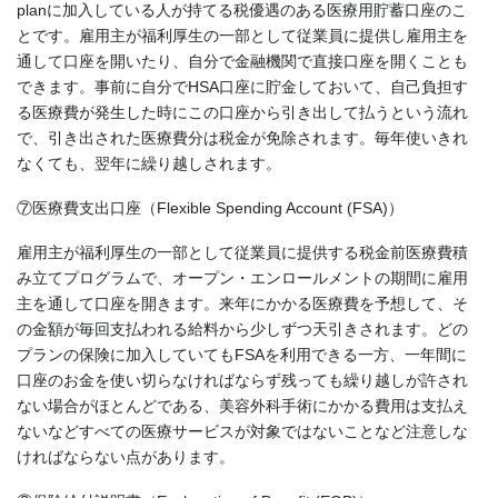
planに加入している人が持てる税優遇のある医療用貯蓄口座のこ
とです。雇用主が福利厚生の一部として従業員に提供し雇用主を
通して口座を開いたり、自分で金融機関で直接口座を開くことも
できます。事前に自分でHSA口座に貯金しておいて、自己負担す
る医療費が発生した時にこの口座から引き出して払うという流れ
で、引き出された医療費分は税金が免除されます。毎年使いきれ
なくても、翌年に繰り越しされます。
⑦医療費支出口座（Flexible Spending Account (FSA)）
雇用主が福利厚生の一部として従業員に提供する税金前医療費積
み立てプログラムで、オープン・エンロールメントの期間に雇用
主を通して口座を開きます。来年にかかる医療費を予想して、そ
の金額が毎回支払われる給料から少しずつ天引きされます。どの
プランの保険に加入していてもFSAを利用できる一方、一年間に
口座のお金を使い切らなければならず残っても繰り越しが許され
ない場合がほとんどである、美容外科手術にかかる費用は支払え
ないなどすべての医療サービスが対象ではないことなど注意しな
ければならない点があります。