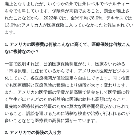
廃止となりましたが、いくつかの州では州レベルでペナルティー
を今でも科しています。保険料が高額であること、罰金が廃止さ
れたことなどから、2022年では、全米平均で8.0%、テキサスでは
13.0%のアメリカ人が医療保険に入っていなかったと報告されてい
ます。
1. アメリカの医療費は何故こんなに高くて、医療保険は何故こん
なに複雑なのか？
一言で説明すれば、公的医療保険制度がなく、医療をいわゆる
「市場原理」に任せているからです。アメリカの医療がビジネス
化していて、各医療機関が値段設定を自由にできます。同じ検査
でも医療機関と医療保険の種類により値段が大きく変わります。
また、アメリカの医学部の学費が超高額で借金をして医学部に行
く学生がほとんどのため必然的に医師の給料も高額になること、
最先端の医療技術の発展のために莫大な医療開発費がかけられて
いること、訴訟を避けるために過剰な検査や治療が行われるのが
多いことなども医療費の高騰に繋がっています。
2. アメリカでの保険の入り方