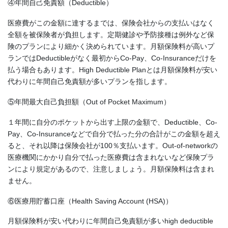
④年間自己免責額（Deductible）
医療費がこの金額に達するまでは、保険会社からの支払いはなく
全額を被保険者が負担します。定期健診や予防接種は例外など保
険のプランにより細かく決められています。月額保険料が高いプ
ランではDeductibleがなく最初からCo-Pay、Co-Insuranceだけを
払う場合もあります。High Deductible Planとは月額保険料が安い
代わりに年間自己免責額が多いプランを指します。
⑤年間最大自己負担額（Out of Pocket Maximum）
１年間に自分のポケットから出す上限の金額で、Deductible、Co-
Pay、Co-Insuranceなどで自分で払った分の合計がこの金額を超え
ると、それ以降は保険会社が100％支払います。Out-of-networkの
医療機関にかかり自分で払った医療費は含まれないなど保険プラ
ンにより規定があるので、注意しましょう。月額保険料は含まれ
ません。
⑥医療用貯蓄口座（Health Saving Account (HSA)）
月額保険料が安い代わりに年間自己免責額が多いhigh deductible