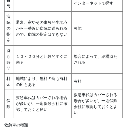
番
インターネットで探す
号
病
院
通常、家やその事故発生地点
の
から一番近い病院に送られる
可能
指
ので、病院の指定はできない
定
待
ち
１０～２０分と比較的すぐに
場合によって、結構待た
時
来る
される
間
料
地域により、無料の所も有料
有料
金
の所もある
救急車代はカバーされる
救急車代はカバーされる場合
保
場合が多いが、一応保険
が多いが、一応保険会社に確
険
会社に確認しておくとよ
認しておくと良い
い
救急車の種類