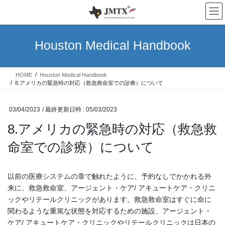
コ
ナ
ン
ビ
テ
ゲ
ン
ー
Houston Medical Handbook
ツ
シ
へ
ョ
ス
ン
HOME
Houston Medical Handbook
キ
に
8.アメリカの緊急時の対応（救急救命室での診療）について
ッ
移
プ
動
03/04/2023
/ 最終更新日時 :
05/03/2023
8.アメリカの緊急時の対応（救急救
命室での診療）について
以前の医療システムの章で触れたように、予約なしでかかれる外
来に、救急救命室、アージェント・ケア/ アキュートケア・クリニ
ックやリテールクリニックがあります。救急救命室はすぐに命に
関わるような重篤な状態を対応するための施設、アージェント・
ケア/ アキュートケア・クリニックやリテールクリニックは日本の