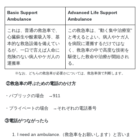
Basic Support
Advanced Life Support
Ambulance
Ambulance
これは、普通の救急車で、
この救急車は、”動く集中治療室”
心臓蘇生や酸素吸入等、基
と考えるとよい。病人やケガ人
本的な救急設備を備えてい
を病院に運搬するだけではな
るが、一口で言えぱ人命に
く、救急車の中で高度な技術を
危険のない病人やケガ人の
駆使した救命や治療が開始され
運搬車
る。
※なお、どちらの救急車が必要かについては、救急車側で判断します。
②救急車の呼ぶための電話のかけ方
・パブリックの場合 →911
・プライベートの場合 →それぞれの電話番号
③電話がつながったら
I need an ambulance.（救急車をお願いします）と言いま