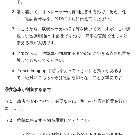
す。
落ち着いて、オペレーターの質問に答える形で、氏名、住
所、電話番号等を、的確に手短に伝えてください。
向こうから、病状やケガの様子等を間いて来ますが、この際
難しい医療用語は 不必要ですので、簡単な言葉ではっきり
伝える事が大切です。
必要ならば、救急車が到着するまでの間にできる応急処置を
教えてもらってください。
Please hung up（電話を切って下さい）と指示があるま
で、絶対にこちらからは電話を切らないことが重要です。
④救急車が到着するまで
（１）患者を安心させて、必要ならば、教わった応急処置を行い
ましょう。
（２）病院に持参する物を用意してください。
・薬のボトル（服薬している薬のボトルをそのまま持