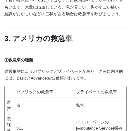
全員が救急車で行くわけではなく、自家用車やタクシーで行く人
もいます。大量に出血している、息が苦しい、胸がすごい痛い、
意識がおかしいなどの症状がある場合は救急車を呼びましょう。
3. アメリカの救急車
①救急車の種類
運営形態によりパブリックとプライベートがあり、さらに内容的
には、BasicとAdvancedの2種類があります。
パブリックの救急車
プライベートの救急車
運
市
私営
営
電
イエローページの
話
911
[Ambulance Service]欄や