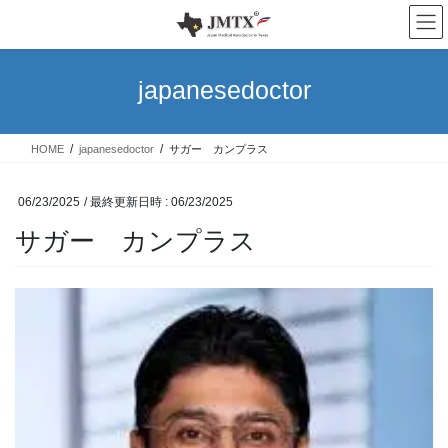
コ
ナ
ン
ビ
テ
ゲ
ン
ー
japanesedoctor
ツ
シ
へ
ョ
ス
ン
HOME
japanesedoctor
サガー カンプラス
キ
に
ッ
移
プ
動
06/23/2025
/ 最終更新日時 :
06/23/2025
サガー カンプラス