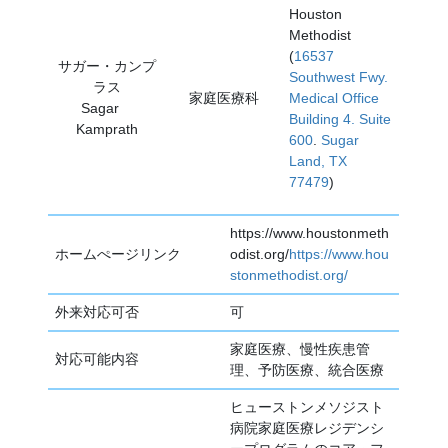
Houston
Methodist
(
16537
サガー・カンプ
Southwest Fwy.
ラス
家庭医療科
Medical Office
Sagar
Building 4. Suite
Kamprath
600
.
Sugar
Land, TX
77479
)
https://www.houstonmeth
ホームぺージリンク
odist.org/
https://www.hou
stonmethodist.org/
外来対応可否
可
家庭医療、慢性疾患管
対応可能内容
理、予防医療、統合医療
ヒューストンメソジスト
病院家庭医療レジデンシ