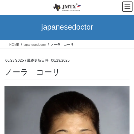
コ
ナ
ン
ビ
テ
ゲ
ン
ー
japanesedoctor
ツ
シ
へ
ョ
ス
ン
HOME
japanesedoctor
ノーラ コーリ
キ
に
ッ
移
プ
動
06/23/2025
/ 最終更新日時 :
06/29/2025
ノーラ コーリ