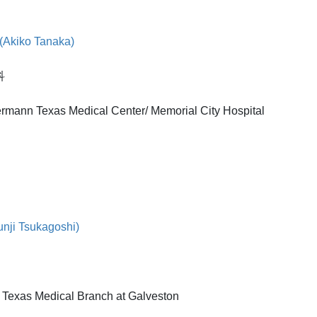
kiko Tanaka)
科
rmann Texas Medical Center/ Memorial City Hospital
ji Tsukagoshi)
f Texas Medical Branch at Galveston