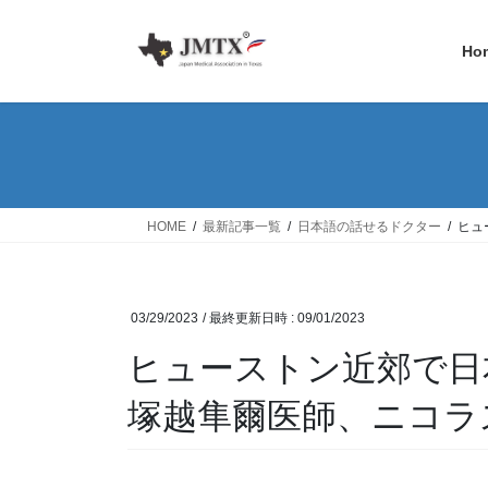
コ
ナ
ン
ビ
Ho
テ
ゲ
ン
ー
ツ
シ
へ
ョ
ス
ン
キ
に
ッ
移
HOME
最新記事一覧
日本語の話せるドクター
ヒュ
プ
動
03/29/2023
/ 最終更新日時 :
09/01/2023
ヒューストン近郊で日
塚越隼爾医師、ニコラ