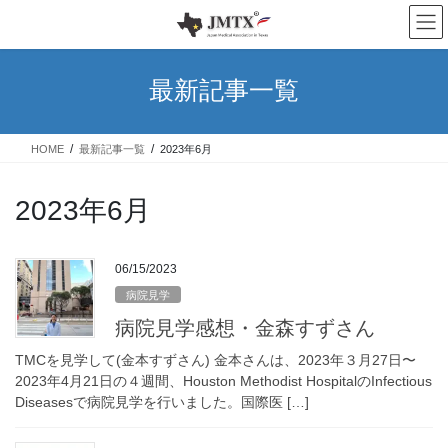
コ
ナ
ン
ビ
テ
ゲ
ン
ー
最新記事一覧
ツ
シ
へ
ョ
ス
ン
HOME
最新記事一覧
2023年6月
キ
に
ッ
移
プ
動
2023年6月
06/15/2023
病院見学
病院見学感想・金森すずさん
TMCを見学して(金本すずさん) 金本さんは、2023年３月27日〜
2023年4月21日の４週間、Houston Methodist HospitalのInfectious
Diseasesで病院見学を行いました。国際医 […]