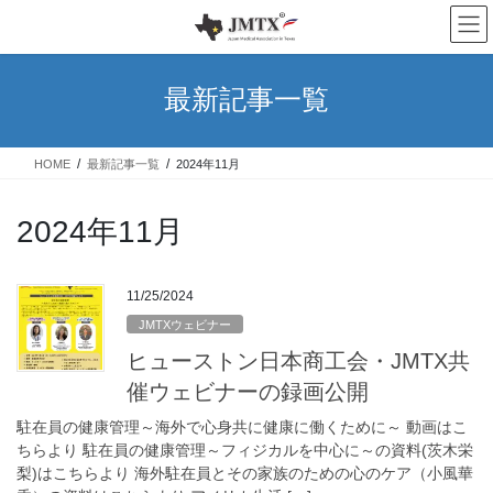
コ
ナ
ン
ビ
テ
ゲ
ン
ー
最新記事一覧
ツ
シ
へ
ョ
ス
ン
HOME
最新記事一覧
2024年11月
キ
に
ッ
移
プ
動
2024年11月
11/25/2024
JMTXウェビナー
ヒューストン日本商工会・JMTX共
催ウェビナーの録画公開
駐在員の健康管理～海外で心身共に健康に働くために～ 動画はこ
ちらより 駐在員の健康管理～フィジカルを中心に～の資料(茨木栄
梨)はこちらより 海外駐在員とその家族のための心のケア（小風華