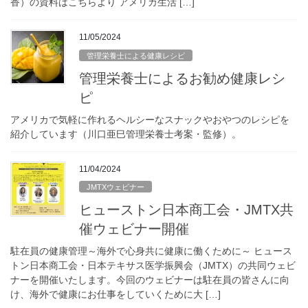
香）の資料はこちらより アメリカ生活 […]
11/05/2024
管理栄養士による健康レシピ
管理栄養士によるお勧め健康レシ
ピ
アメリカで気軽に作れるヘルシーなスナックやおやつのレシピを
紹介しています（川口亜巳管理栄養士考案・監修）。
11/04/2024
JMTXウェビナー
ヒューストン日本商工会・JMTX共
催ウェビナー開催
駐在員の健康管理～海外で心身共に健康に働くために～ ヒュース
トン日本商工会・日本テキサス医学振興会（JMTX）の共同ウェビ
ナーを開催いたします。今回のウェビナーは駐在員の皆さんに向
け、海外で健康にお仕事をしていくために大 […]